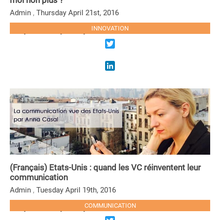
moi non plus ?
,
Admin
Thursday April 21st, 2016
Sorry, this entry is only available in French.
INNOVATION
LIRE LA SUITE
Twitter
LinkedIn
(Français) Etats-Unis : quand les VC réinventent leur
communication
,
Admin
Tuesday April 19th, 2016
Sorry, this entry is only available in French.
COMMUNICATION
LIRE LA SUITE