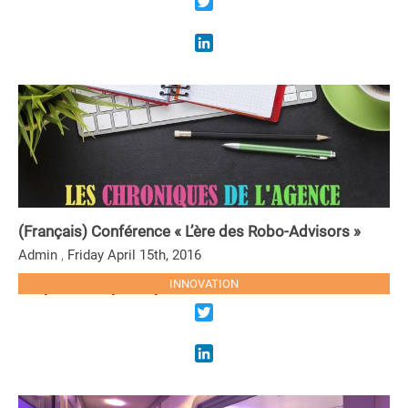
Twitter
LinkedIn
(Français) Conférence « L’ère des Robo-Advisors »
,
Admin
Friday April 15th, 2016
Sorry, this entry is only available in French.
INNOVATION
LIRE LA SUITE
Twitter
LinkedIn