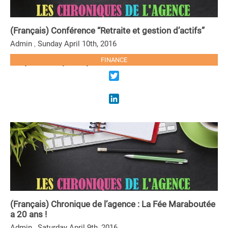
(Français) Conférence “Retraite et gestion d’actifs”
,
Admin
Sunday April 10th, 2016
Sorry, this entry is only available in French.
FINANCE
LIRE LA SUITE
Twitter
LinkedIn
(Français) Chronique de l’agence : La Fée Maraboutée
a 20 ans !
,
Admin
Saturday April 9th, 2016