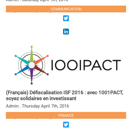
Sorry, this entry is only available in French.
COMMUNICATION
LIRE LA SUITE
Twitter
LinkedIn
(Français) Défiscalisation ISF 2016 : avec 1001PACT,
soyez solidaires en investissant
,
Admin
Thursday April 7th, 2016
Sorry, this entry is only available in French.
FINANCE
LIRE LA SUITE
Twitter