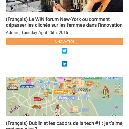
(Français) Le WIN forum New-York ou comment
dépasser les clichés sur les femmes dans l’innovation
,
Admin
Tuesday April 26th, 2016
Sorry, this entry is only available in French.
INNOVATION
LIRE LA SUITE
Twitter
LinkedIn
(Français) Dublin et les cadors de la tech #1 : je t’aime,