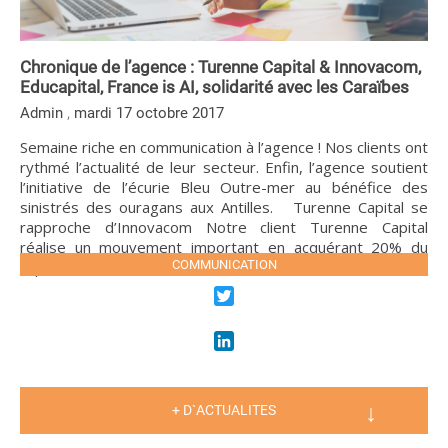
Chronique de l’agence : Turenne Capital & Innovacom,
Educapital, France is AI, solidarité avec les Caraïbes
,
Admin
mardi 17 octobre 2017
Semaine riche en communication à l’agence ! Nos clients ont
rythmé l’actualité de leur secteur. Enfin, l’agence soutient
l’initiative de l’écurie Bleu Outre-mer au bénéfice des
sinistrés des ouragans aux Antilles. Turenne Capital se
rapproche d’Innovacom Notre client Turenne Capital
réalise un mouvement important en acquérant 20% du
capital d’Innovacom, […]
COMMUNICATION
LIRE LA SUITE
Twitter
LinkedIn
+ D`ACTUALITES