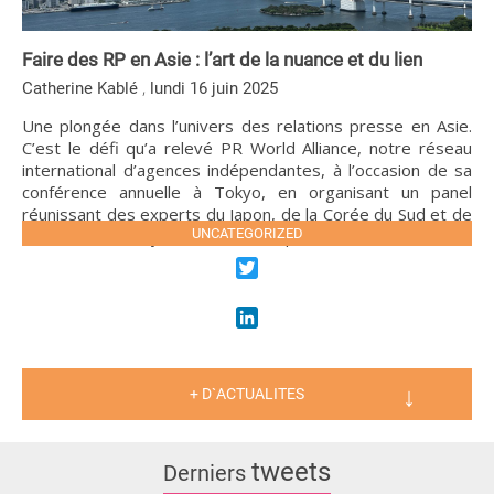
Faire des RP en Asie : l’art de la nuance et du lien
,
Catherine Kablé
lundi 16 juin 2025
Une plongée dans l’univers des relations presse en Asie.
C’est le défi qu’a relevé PR World Alliance, notre réseau
international d’agences indépendantes, à l’occasion de sa
conférence annuelle à Tokyo, en organisant un panel
réunissant des experts du Japon, de la Corée du Sud et de
l’Inde. Trois écosystèmes médiatiques […]
UNCATEGORIZED
LIRE LA SUITE
Twitter
LinkedIn
+ D`ACTUALITES
tweets
Derniers