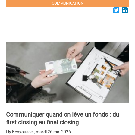
COMMUNICATION
Twitter
Lin
Communiquer quand on lève un fonds : du
first closing au final closing
Illy Benyoussef
,
mardi 26 mai 2026