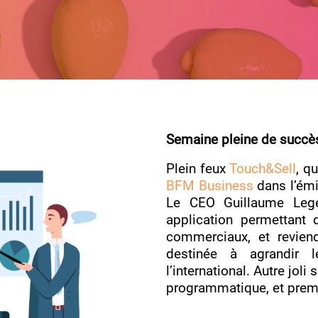
Semaine pleine de succès
Plein feux
Touch&Sell
, q
BFM Business
dans l’émi
Le CEO Guillaume Legen
application permettant 
commerciaux, et revien
destinée à agrandir 
l’international. Autre jol
programmatique, et prem