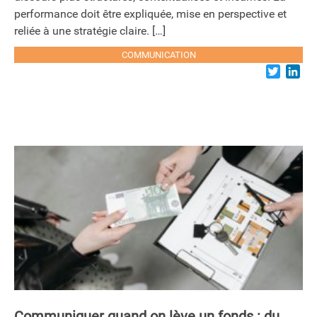
performance doit être expliquée, mise en perspective et
reliée à une stratégie claire. […]
COMMUNICATION
Twitter
Lin
Communiquer quand on lève un fonds : du