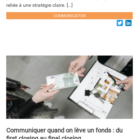
reliée à une stratégie claire. […]
COMMUNICATION
Twitter
Lin
Communiquer quand on lève un fonds : du
first closing au final closing