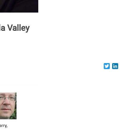
la Valley
Twitter
LinkedI