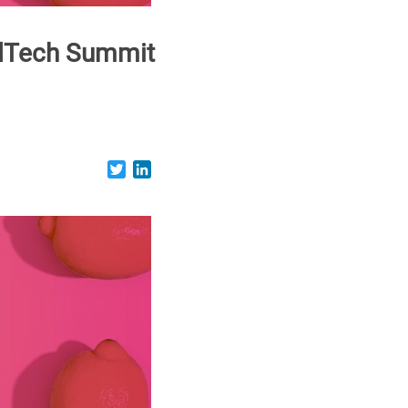
 AdTech Summit
Twitter
LinkedIn