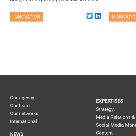
Twitter
LinkedIn
INNOVATION
INNOVATI
Our agency
EXPERTISES
Our team
Strategy
Our networks
Media Relations & 
International
Social Media Ma
Content
NEWS