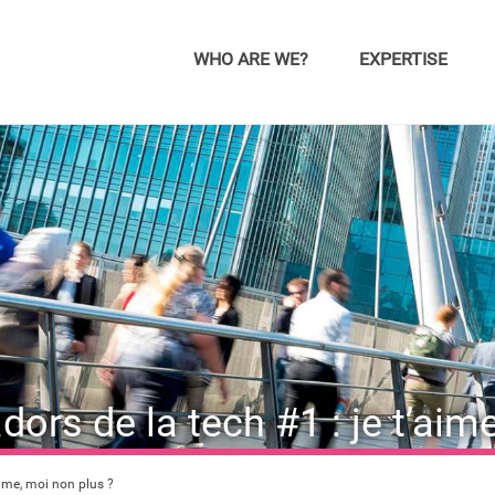
WHO ARE WE?
EXPERTISE
dors de la tech #1 : je t’aim
’aime, moi non plus ?