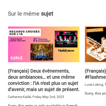
Sur le même
sujet
(Français) Deux événements,
(Français)
deux ambiances… et une même
#Flashmee
conviction : l’IA n’est plus un sujet
Lucie Lelong
,
d’avenir, mais un sujet de présent.
Sorry, this e
Catherine Kablé
,
Friday May 2nd, 2025
Sorry, this entry is only available in French.