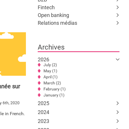
Fintech
Open banking
Relations médias
Archives
2026
July (2)
May (1)
April (1)
March (2)
nnée sur
February (1)
January (1)
2025
y 6th, 2020
2024
ble in French.
2023