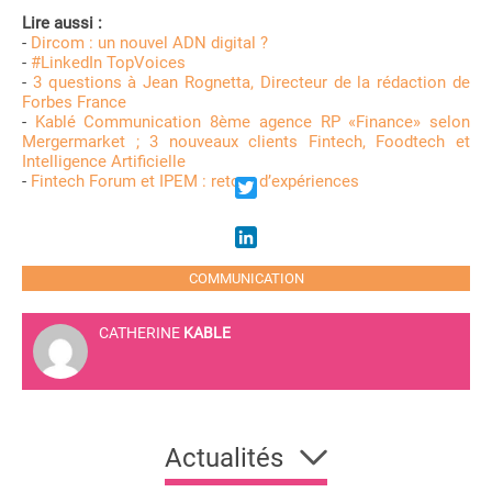
Lire aussi :
-
Dircom : un nouvel ADN digital ?
-
#LinkedIn TopVoices
-
3 questions à Jean Rognetta, Directeur de la rédaction de
Forbes France
-
Kablé Communication 8ème agence RP «Finance» selon
Mergermarket ; 3 nouveaux clients Fintech, Foodtech et
Intelligence Artificielle
-
Fintech Forum et IPEM : retour d’expériences
Twitter
LinkedIn
COMMUNICATION
CATHERINE
KABLE
Actualités