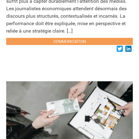
suffit plus à capter durablement l’attention des médias.
Les journalistes économiques attendent désormais des
discours plus structurés, contextualisés et incarnés. La
performance doit être expliquée, mise en perspective et
reliée à une stratégie claire. […]
COMMUNICATION
Twitter
Lin